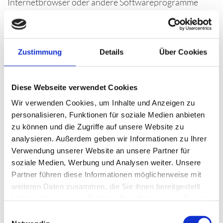
Internetbrowser oder andere Softwareprogramme
gelöscht werden. Dies ist in allen gängigen
Internetbrowsern möglich. Deaktiviert die betroffene
Person die Setzung von Cookies in dem genutzten
Zustimmung
Details
Über Cookies
Internetbrowser, sind unter Umständen nicht alle
Funktionen unserer Internetseite vollumfänglich
nutzbar.
Diese Webseite verwendet Cookies
Wir verwenden Cookies, um Inhalte und Anzeigen zu
4. ERFASSUNG VON ALLGEMEINEN DATEN UND
personalisieren, Funktionen für soziale Medien anbieten
INFORMATIONEN
zu können und die Zugriffe auf unsere Website zu
analysieren. Außerdem geben wir Informationen zu Ihrer
Die Internetseite der "Bauunternehmen Bokeloh
Verwendung unserer Website an unsere Partner für
GmbH & Co. KG" erfasst mit jedem Aufruf der
soziale Medien, Werbung und Analysen weiter. Unsere
Internetseite durch eine betroffene Person oder ein
Partner führen diese Informationen möglicherweise mit
automatisiertes System eine Reihe von allgemeinen
weiteren Daten zusammen, die Sie ihnen bereitgestellt
Daten und Informationen. Diese allgemeinen Daten
haben oder die sie im Rahmen Ihrer Nutzung der Dienste
und Informationen werden in den Logfiles des Servers
gesammelt haben.
E
gespeichert. Erfasst werden können die (1)