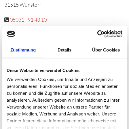
31515 Wunstorf
05031 - 91 43 10

05031 - 91 43 12

bokeloh.bau@t-online.de

Zustimmung
Details
Über Cookies
Inhaber: B.Eng. Wiebke Möller
Ust - ID: DE 316942485
Diese Webseite verwendet Cookies
Handelsregister: HRA 204449,
Wir verwenden Cookies, um Inhalte und Anzeigen zu
Amtsgericht Hannover
personalisieren, Funktionen für soziale Medien anbieten
zu können und die Zugriffe auf unsere Website zu
analysieren. Außerdem geben wir Informationen zu Ihrer
Verwendung unserer Website an unsere Partner für
soziale Medien, Werbung und Analysen weiter. Unsere
Rechtlicher Hinweis:
Die EU hat ein Online-Verfahren
Partner führen diese Informationen möglicherweise mit
zur Beilegung von Streitigkeiten zwischen
weiteren Daten zusammen, die Sie ihnen bereitgestellt